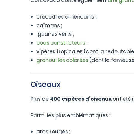
Corcovado abrite également
une grande
crocodiles américains ;
caïmans ;
iguanes verts ;
boas constricteurs
;
vipères tropicales (dont la redoutable
grenouilles colorées
(dont la fameuse 
Oiseaux
Plus de
400 espèces d’oiseaux
ont été 
Parmi les plus emblématiques :
aras rouges ;