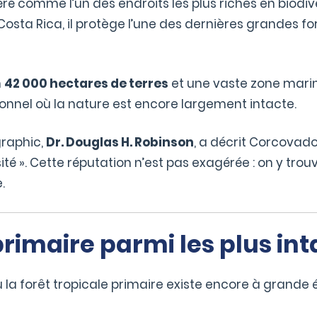
ré comme l’un des endroits les plus riches en biodiver
Costa Rica, il protège l’une des dernières grandes f
n
42 000 hectares de terres
et une vaste zone mari
ionnel où la nature est encore largement intacte.
graphic,
Dr. Douglas H. Robinson
, a décrit Corcovad
ité ». Cette réputation n’est pas exagérée : on y tr
.
 primaire parmi les plus i
 la forêt tropicale primaire existe encore à grande é