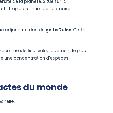
sité de la planète. Situé sur la
orêts tropicales humides primaires
ne adjacente dans le
golfe Dulce
. Cette
o comme « le lieu biologiquement le plus
ouve une concentration d’espèces
ntactes du monde
chelle.