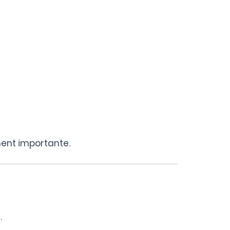
ment importante.
.