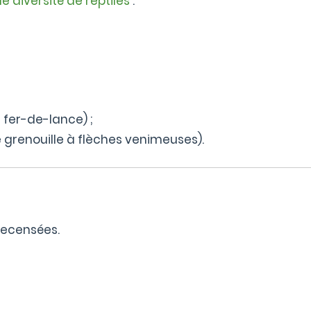
 diversité de reptiles
:
 fer-de-lance) ;
grenouille à flèches venimeuses).
recensées.