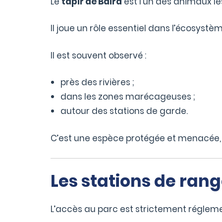
Le
tapir de Baird
est l’un des animaux l
Il joue un rôle essentiel dans l’écosystè
Il est souvent observé :
près des rivières ;
dans les zones marécageuses ;
autour des stations de garde.
C’est une espèce protégée et menacée,
Les stations de ran
L’accès au parc est strictement régleme